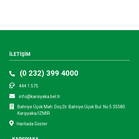
İLETİŞİM
(0 232) 399 4000
444 1 575
info@karsiyaka.bel.tr
Bahriye Üçok Mah. Doç.Dr. Bahriye Üçok Bul. No:5 35580
Karşıyaka/İZMİR
Haritada Göster