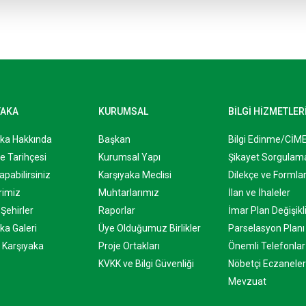
YAKA
KURUMSAL
BİLGİ HİZMETLER
aka Hakkında
Başkan
Bilgi Edinme/CİM
e Tarihçesi
Kurumsal Yapı
Şikayet Sorgulam
apabilirsiniz
Karşıyaka Meclisi
Dilekçe ve Formla
rimiz
Muhtarlarımız
İlan ve İhaleler
Şehirler
Raporlar
İmar Plan Değişikli
ka Galeri
Üye Olduğumuz Birlikler
Parselasyon Planı
 Karşıyaka
Proje Ortakları
Önemli Telefonlar
KVKK ve Bilgi Güvenliği
Nöbetçi Eczaneler
Mevzuat