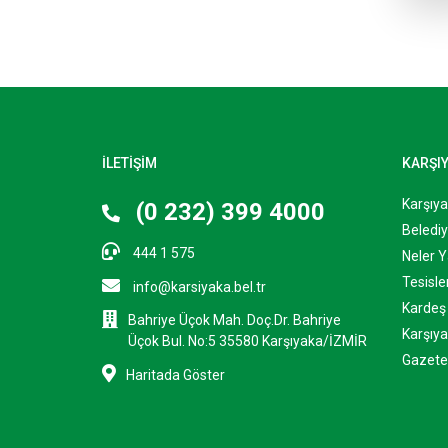
İLETİŞİM
KARŞI
Karşıy
(0 232) 399 4000
Belediy
444 1 575
Neler Y
Tesisle
info@karsiyaka.bel.tr
Kardeş 
Bahriye Üçok Mah. Doç.Dr. Bahriye
Karşıya
Üçok Bul. No:5 35580 Karşıyaka/İZMİR
Gazete
Haritada Göster