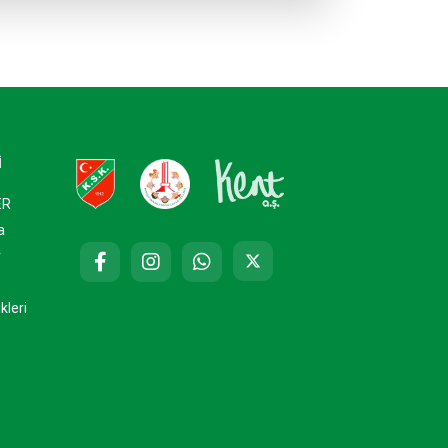
İ
ER
a
r
kleri