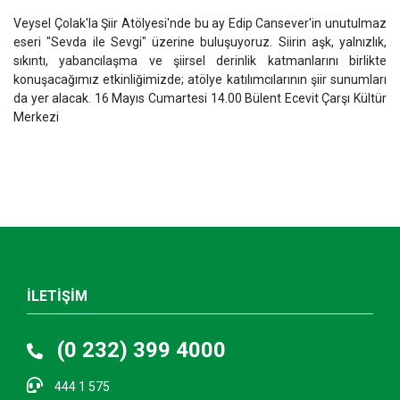
Veysel Çolak'la Şiir Atölyesi'nde bu ay Edip Cansever'in unutulmaz
eseri "Sevda ile Sevgi" üzerine buluşuyoruz. Siirin aşk, yalnızlık,
sıkıntı, yabancılaşma ve şiirsel derinlik katmanlarını birlikte
konuşacağımız etkinliğimizde; atölye katılımcılarının şiir sunumları
da yer alacak. 16 Mayıs Cumartesi 14.00 Bülent Ecevit Çarşı Kültür
Merkezi
İLETİŞİM
(0 232) 399 4000
444 1 575