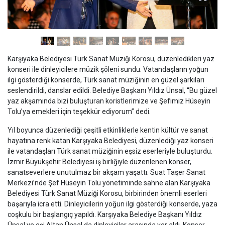
Karşıyaka Belediyesi Türk Sanat Müziği Korosu, düzenledikleri yaz
konseri ile dinleyicilere müzik şöleni sundu. Vatandaşların yoğun
ilgi gösterdiği konserde, Türk sanat müziğinin en güzel şarkıları
seslendirildi, danslar edildi. Belediye Başkanı Yıldız Ünsal, “Bu güzel
yaz akşamında bizi buluşturan koristlerimize ve Şefimiz Hüseyin
Tolu’ya emekleri için teşekkür ediyorum” dedi.
Yıl boyunca düzenlediği çeşitli etkinliklerle kentin kültür ve sanat
hayatına renk katan Karşıyaka Belediyesi, düzenlediği yaz konseri
ile vatandaşları Türk sanat müziğinin eşsiz eserleriyle buluşturdu.
İzmir Büyükşehir Belediyesi iş birliğiyle düzenlenen konser,
sanatseverlere unutulmaz bir akşam yaşattı. Suat Taşer Sanat
Merkezi’nde Şef Hüseyin Tolu yönetiminde sahne alan Karşıyaka
Belediyesi Türk Sanat Müziği Korosu, birbirinden önemli eserleri
başarıyla icra etti. Dinleyicilerin yoğun ilgi gösterdiği konserde, yaza
coşkulu bir başlangıç yapıldı. Karşıyaka Belediye Başkanı Yıldız
Ünsal ve eşi Altan Ünsal da dinleyiciler arasında yer aldı. Konser