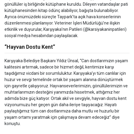
gönüllüler iş birliğinde kütüphane kuruldu. Dileyen vatandaşlar pati
kütüphanesinden kitap ödünç alabiliyor, bağışta bulunabiliyor.
Ayrıca önümüzdeki süreçte Taypark’ta açık hava konserlerinin
düzenlenmesi planlanıyor. Veteriner İşleri Müdürlüğü’ne ilişkin
etkinlik ve duyurular, Karşıyaka’nın Patileri (@karsiyakaninpatileri)
sosyal medya hesabından paylaşılacak.
“Hayvan Dostu Kent”
Karşıyaka Belediye Başkanı Yıldız Ünsal, “Can dostlarımızın yaşam
kalitesini artırmak, sadece bir hizmet değil, kentimize karşı
taşıdığımız vicdani bir sorumluluktur. Karşıyaka’yı tüm canlılar için
huzur ve sevgi temelinde ortak bir yaşam alanına dönüştürmek
için gayretle çalışıyoruz. Hayvanseverlerimizin, gönüllülerimizin ve
muhtarlarımızın desteğini yanımızda hissetmek, attığımız her
adımda bize güç katıyor. Ortak akıl ve sevgiyle, hayvan dostu kent
vizyonumuzu her geçen gün daha ileriye taşıyacağız. Hayatı
paylaştığımız tüm can dostlarımıza daha mutlu ve huzurlu bir
yaşam ortamı yaratmak için çalışmaya devam edeceğiz” diye
konuştu.