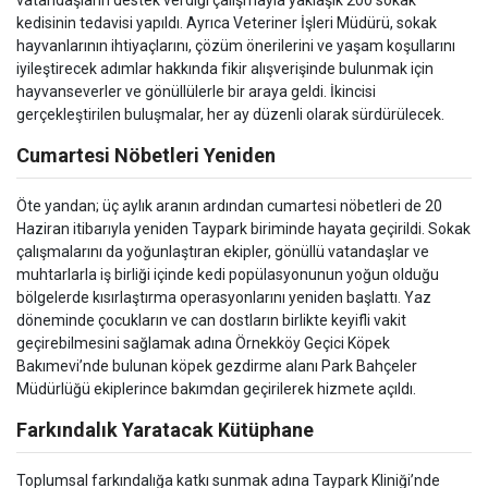
kedisinin tedavisi yapıldı. Ayrıca Veteriner İşleri Müdürü, sokak
hayvanlarının ihtiyaçlarını, çözüm önerilerini ve yaşam koşullarını
iyileştirecek adımlar hakkında fikir alışverişinde bulunmak için
hayvanseverler ve gönüllülerle bir araya geldi. İkincisi
gerçekleştirilen buluşmalar, her ay düzenli olarak sürdürülecek.
Cumartesi Nöbetleri Yeniden
Öte yandan; üç aylık aranın ardından cumartesi nöbetleri de 20
Haziran itibarıyla yeniden Taypark biriminde hayata geçirildi. Sokak
çalışmalarını da yoğunlaştıran ekipler, gönüllü vatandaşlar ve
muhtarlarla iş birliği içinde kedi popülasyonunun yoğun olduğu
bölgelerde kısırlaştırma operasyonlarını yeniden başlattı. Yaz
döneminde çocukların ve can dostların birlikte keyifli vakit
geçirebilmesini sağlamak adına Örnekköy Geçici Köpek
Bakımevi’nde bulunan köpek gezdirme alanı Park Bahçeler
Müdürlüğü ekiplerince bakımdan geçirilerek hizmete açıldı.
Farkındalık Yaratacak Kütüphane
Toplumsal farkındalığa katkı sunmak adına Taypark Kliniği’nde