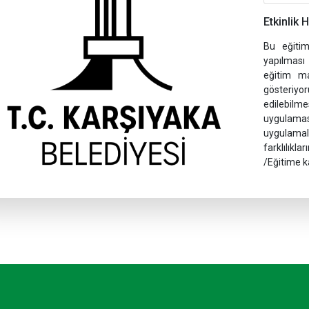
Etkinlik 
Bu eğitim
yapılması
eğitim ma
gösteriyor
edilebil
uygulama
uygulamal
farklılıkl
/Eğitime ka