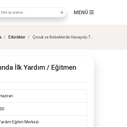
MENÜ
a terimi
a
Etkinlikler
Çocuk ve Bebeklerde Havayolu Tıkanıklıklarında İlk Yardım / Eğitmen Azem Can Çoban
ında İlk Yardım / Eğitmen
Haziran
00
Yardım Eğitim Merkezi