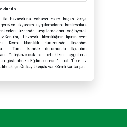
Hakkında
 ile havayoluna yabancı cisim kaçan kişiye
 gereken ilkyardım uygulamalarını katılımcılara
nkenleri üzerinde uygulamalarını sağlayarak
uz.Konular; -Havayolu tıkanıklığının tipinin ayırt
mesi -Kısmi tıkanıklık durumunda ilkyardım
sı - Tam tıkanıklık durumunda ilkyardım
arı -Yetişkin/çocuk ve bebeklerde uygulama
arının gösterilmesi Eğitim süresi :1 saat /Ücretsiz
tılmak için Ön kayıt koşulu var /Sınırlı kontenjan