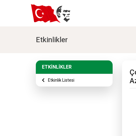
Etkinlikler
ETKİNLİKLER
Ç
A
Etkinlik Listesi